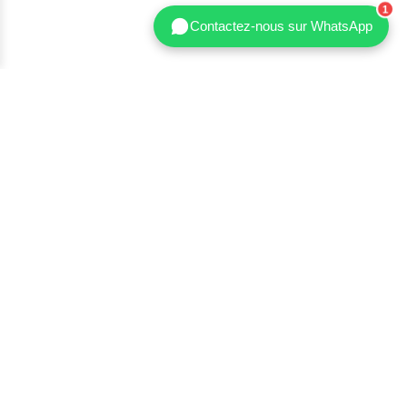
Contactez-nous sur WhatsApp
Shenzhen Nanbin Technology Co., Ltd.
Shenzhen Nanbin Technology Co., Ltd. est l'un des principaux
fabricants de vêtements sculptants et de sport en marque de
distributeur, proposant des solutions OEM/ODM clés en main,
de la conception et de la réalisation d'échantillons à la
production en série et à la logistique internationale.
+86 18665818507
+86 13352976760
allen@nanbinfashion.com