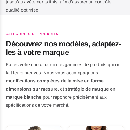
jusqu'aux vêtements finis, afin d'assurer un contrôle
qualité optimisé.
Demander un échantillon
CATÉGORIES DE PRODUITS
Découvrez nos modèles, adaptez-
Notre méthode de travail →
les à votre marque
Faites votre choix parmi nos gammes de produits qui ont
fait leurs preuves. Nous vous accompagnons
modifications complètes de la mise en forme
,
11
+
100
+
dimensions sur mesure
, et
stratégie de marque en
marque blanche
pour répondre précisément aux
ANNÉES · EXPERTE EN
BREVETS DE DESSIN OU
SOUS-VÊTEMENTS
spécifications de votre marché.
MODÈLE
SCULPTANTS
1M
+
30
+