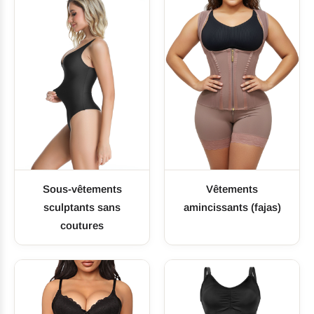
UNITÉS / AN
PAYS
Sous-vêtements
Vêtements
sculptants sans
amincissants (fajas)
coutures
CERTIFIÉ BSCI
ISO 9001