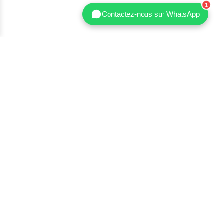
Contactez-nous sur WhatsApp
Shenzhen Nanbin Technology Co., Ltd.
Shenzhen Nanbin Technology Co., Ltd. est l'un des principaux
fabricants de vêtements sculptants et de sport en marque de
distributeur, proposant des solutions OEM/ODM clés en main,
de la conception et de la réalisation d'échantillons à la
production en série et à la logistique internationale.
+86 18665818507
+86 13352976760
allen@nanbinfashion.com