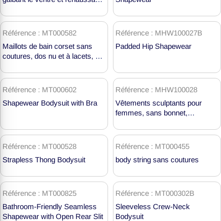
les fesses, en gros MT000718
Référence : MT000582
Référence : MHW100027B
Maillots de bain corset sans
Padded Hip Shapewear
coutures, dos nu et à lacets, en
gros MT000582
Référence : MT000602
Référence : MHW100028
Shapewear Bodysuit with Bra
Vêtements sculptants pour
femmes, sans bonnet,
amincissants, sans coutures,
taille haute, rehausseurs de
fesses MHW100028
Référence : MT000528
Référence : MT000455
Strapless Thong Bodysuit
body string sans coutures
Référence : MT000825
Référence : MT000302B
Bathroom-Friendly Seamless
Sleeveless Crew-Neck
Shapewear with Open Rear Slit
Bodysuit