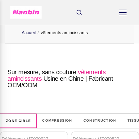
Accueil
/
vêtements amincissants
Sur mesure, sans couture
vêtements
amincissants
Usine en Chine | Fabricant
OEM/ODM
AMINCISSANTS
COMPRESSION
CONSTRUCTION
TISS
ZONE CIBLE
Produits
de
Référence : MT000637
Référence : MT000839