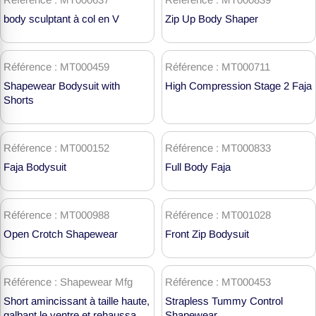
gainage
body sculptant à col en V
Zip Up Body Shaper
Référence : MT000459
Référence : MT000711
Shapewear Bodysuit with
High Compression Stage 2 Faja
Shorts
Référence : MT000152
Référence : MT000833
Faja Bodysuit
Full Body Faja
Référence : MT000988
Référence : MT001028
Open Crotch Shapewear
Front Zip Bodysuit
Référence : Shapewear Mfg
Référence : MT000453
Short amincissant à taille haute,
Strapless Tummy Control
galbant le ventre et rehaussant
Shapewear