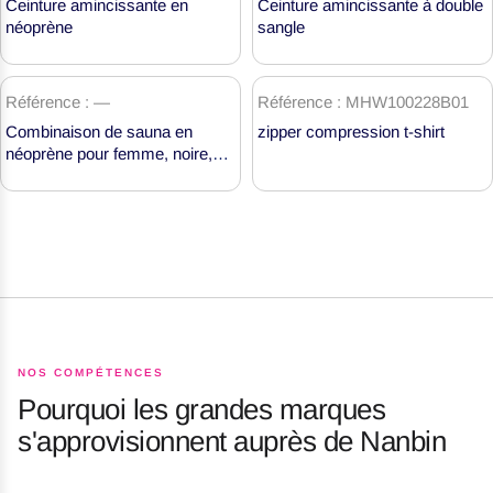
Ceinture amincissante en
Ceinture amincissante à double
amincissantes
néoprène
sangle
en
néoprène
Référence : —
Référence : MHW100228B01
Combinaison de sauna en
zipper compression t-shirt
néoprène pour femme, noire,
MH1804
NOS COMPÉTENCES
Pourquoi les grandes marques
s'approvisionnent auprès de Nanbin