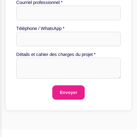
Courriel professionnel
*
Téléphone / WhatsApp
*
Courriel
Détails
Nom
Détails et cahier des charges du projet
*
Envoyer