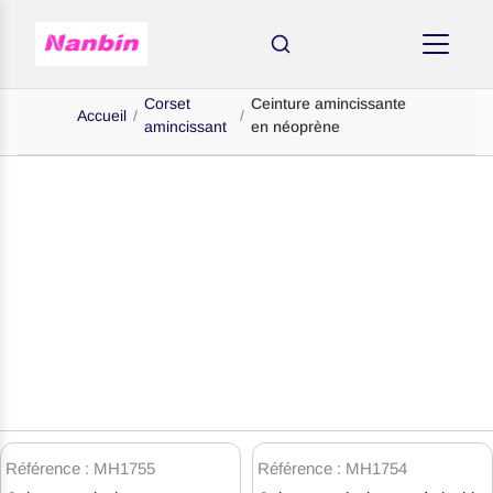
Corset
Ceinture amincissante
Accueil
/
/
amincissant
en néoprène
Fabricant OEM de ceintures
amincissantes en néoprène en Chine
AMINCISSANTS
Produits
de
Référence : MH1755
Référence : MH1754
gaines