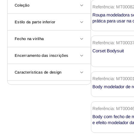
Coleção
Referência: MT0008
Roupa modeladora s
prática para usar na
Estilo da parte inferior
banho, com abertura 
Fecho na virilha
Referência: MT0003
Corset Bodysuit
Encerramento das inscrições
Características de design
Referência: MT0000
Body modelador de r
Referência: MT0004
Body com fecho de mo
e efeito modelador da