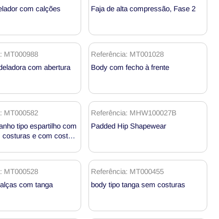
lador com calções
Faja de alta compressão, Fase 2
a: MT000988
Referência: MT001028
eladora com abertura
Body com fecho à frente
a: MT000582
Referência: MHW100027B
anho tipo espartilho com
Padded Hip Shapewear
 costuras e com costas
ara venda por grosso
a: MT000528
Referência: MT000455
alças com tanga
body tipo tanga sem costuras