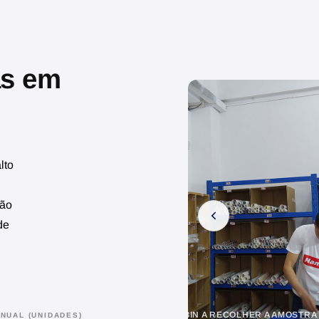
as em
lto
ção
de
TRABALHADOR DA NANBI
NUAL (UNIDADES)