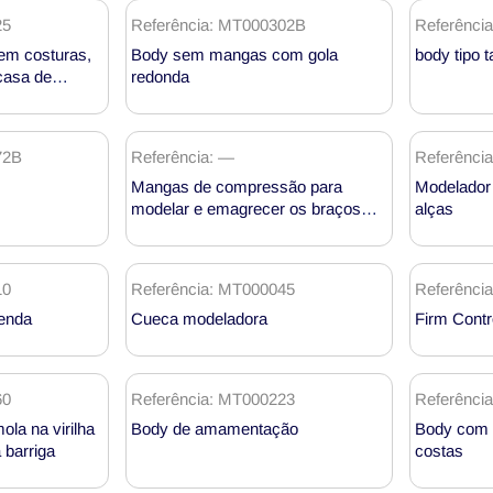
25
Referência: MT000302B
Referênci
em costuras,
Body sem mangas com gola
body tipo 
 casa de
redonda
traseira
72B
Referência: —
Referênci
Mangas de compressão para
Modelador 
modelar e emagrecer os braços
alças
MH1890
10
Referência: MT000045
Referênci
enda
Cueca modeladora
Firm Contr
60
Referência: MT000223
Referênci
la na virilha
Body de amamentação
Body com 
 barriga
costas