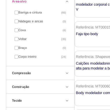
Área-alvo
modelagem
modelador corporal 
V
Barriga e cintura
(66)
Nádegas e ancas
(0)
Referência: MT0001
Coxa
(6)
Faja tipo body
Voltar
(35)
Braço
(0)
Referência: Shapewe
Corpo inteiro
(24)
Calções modeladores
alta para modelar a b
realçar o rabo – Ven
Compressão
MT000718
Referência: MT0006
Construção
Body modelador com 
Tecido