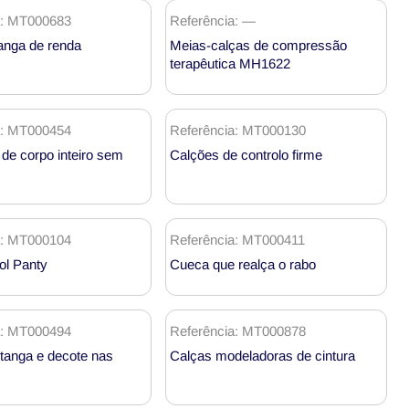
a: MT000683
Referência: —
tanga de renda
Meias-calças de compressão
terapêutica MH1622
a: MT000454
Referência: MT000130
de corpo inteiro sem
Calções de controlo firme
a: MT000104
Referência: MT000411
ol Panty
Cueca que realça o rabo
a: MT000494
Referência: MT000878
tanga e decote nas
Calças modeladoras de cintura