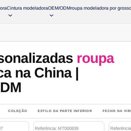
ora
Cintura modeladora
OEM/ODM
roupa modeladora por gross
sonalizadas
roupa
a na China |
ODM
COLEÇÃO
ESTILO DA PARTE INFERIOR
FECHO NA VIR
37
Referência: MT000839
Referênci