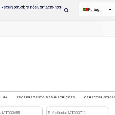
o
Recursos
Sobre nós
Contacte-nos
Português
ILHA
ENCERRAMENTO DAS INSCRIÇÕES
CARACTERÍSTICA
a: MT000459
Referência: MT000711