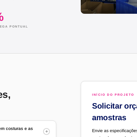
MODELADORA
%
REGA PONTUAL
es,
INÍCIO DO PROJETO
Solicitar o
amostras
em costuras e as
Envie as especificaçõe
+