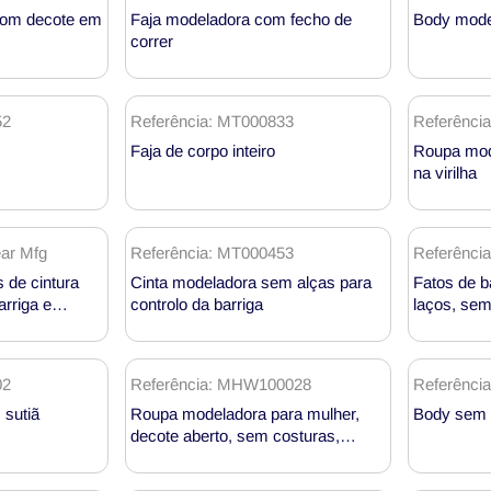
com decote em
Faja modeladora com fecho de
Body mode
correr
52
Referência: MT000833
Referênci
Faja de corpo inteiro
Roupa mod
na virilha
ar Mfg
Referência: MT000453
Referênci
 de cintura
Cinta modeladora sem alças para
Fatos de b
arriga e
controlo da barriga
laços, sem
da por grosso
abertas, p
MT000582
02
Referência: MHW100028
Referênci
sutiã
Roupa modeladora para mulher,
Body sem 
decote aberto, sem costuras,
cintura alta, com efeito de elevação
dos glúteos MHW100028