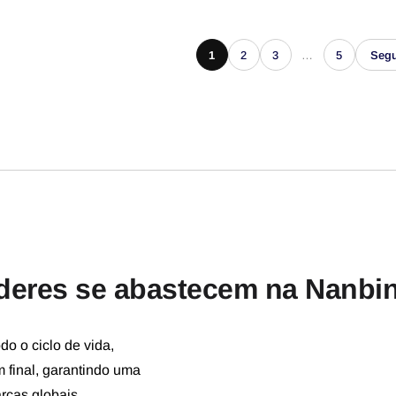
1
2
3
…
5
Segu
íderes se abastecem na Nanbi
do o ciclo de vida,
 final, garantindo uma
rcas globais.