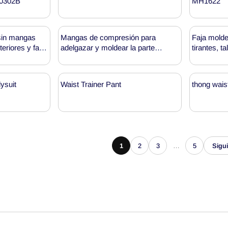
00302B
MH1622
 sin mangas
Mangas de compresión para
Faja molde
eriores y faja
adelgazar y moldear la parte
tirantes, t
superior del brazo MH1890
negro, MT0
mayor)
ysuit
Waist Trainer Pant
thong wais
1
2
3
…
5
Sigu