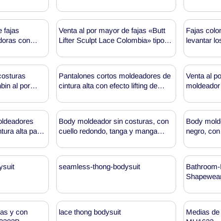
 fajas
Venta al por mayor de fajas «Butt
Fajas colo
doras con
Lifter Sculpt Lace Colombia» tipo
levantar lo
ena de nivel 3
body para después de la cirugía
sujeción p
MT000833
modelo M
costuras
Pantalones cortos moldeadores de
Venta al p
in al por
cintura alta con efecto lifting de
moldeador 
glúteos y control de abdomen, al
grandes M
por mayor, MT000718
oldeadores
Body moldeador sin costuras, con
Body molde
tura alta para
cuello redondo, tanga y manga
negro, con
 por mayor
corta, para venta al por mayor
MT000327
ysuit
seamless-thong-bodysuit
Bathroom-
Shapewear 
as y con
lace thong bodysuit
Medias de 