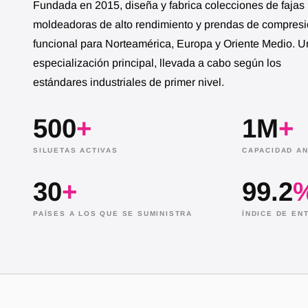
Fundada en 2015, diseña y fabrica colecciones de fajas
moldeadoras de alto rendimiento y prendas de compres
funcional para Norteamérica, Europa y Oriente Medio. 
N
TRABAJADOR FABRICANDO FAJAS MOLDEADO
especialización principal, llevada a cabo según los
estándares industriales de primer nivel.
500
+
1M
+
SILUETAS ACTIVAS
CAPACIDAD AN
30
+
99.2
PAÍSES A LOS QUE SE SUMINISTRA
ÍNDICE DE E