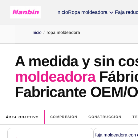
Inicio
Ropa moldeadora
Faja reduc
Inicio
/
ropa moldeadora
A medida y sin co
moldeadora
Fábric
Fabricante OEM/
COMPRESIÓN
CONSTRUCCIÓN
TE
ÁREA OBJETIVO
Productos
faja moldeadora con 
de