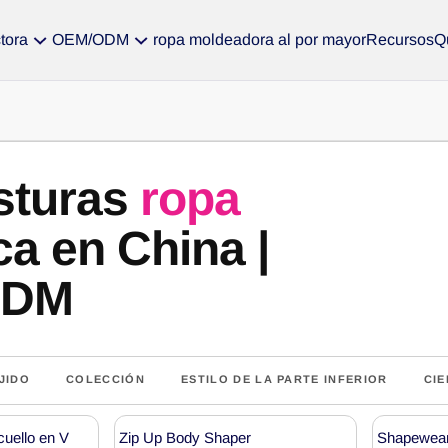
tora
OEM/ODM
ropa moldeadora al por mayor
Recursos
Q
sturas
ropa
a en China |
ODM
JIDO
COLECCIÓN
ESTILO DE LA PARTE INFERIOR
CIE
cuello en V
Zip Up Body Shaper
Shapewear 