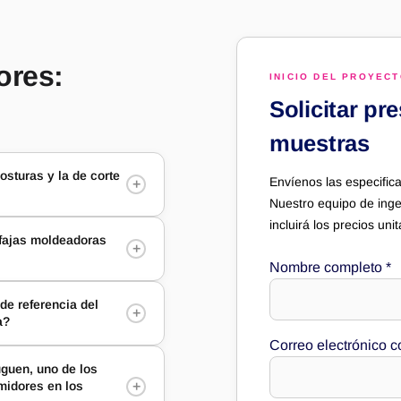
ores:
INICIO DEL PROYEC
Solicitar pr
muestras
osturas y la de corte
Envíenos las especifica
+
Nuestro equipo de inge
incluirá los precios un
fajas moldeadoras
+
Nombre completo
*
e referencia del
+
a?
Correo electrónico c
uguen, uno de los
+
midores en los