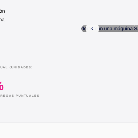
ión
Una
RAS CON UNA MÁQUINA SANTONI
INSPECCIÓN DE MUEST
UAL (UNIDADES)
%
NTREGAS PUNTUALES