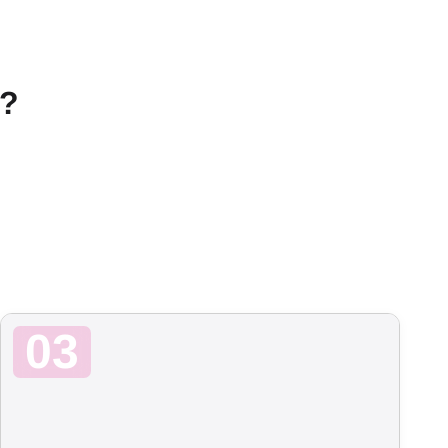
n?
03