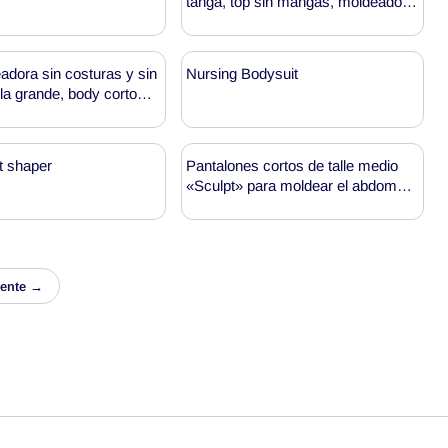
tanga, top sin mangas, moldeador
de figura MT000372B
adora sin costuras y sin
Nursing Bodysuit
alla grande, body corto
00454 (venta al por
t shaper
Pantalones cortos de talle medio
«Sculpt» para moldear el abdomen
y realzar los glúteos, al por mayor,
MT000729
iente →