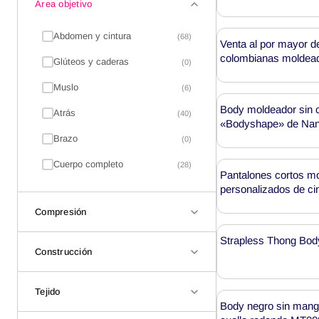
Área objetivo
faja
moldeadora
Abdomen y cintura
(68)
Venta al por mayor de
colombianas moldea
Glúteos y caderas
(0)
silueta de reloj de ar
MT000152
Muslo
(6)
Body moldeador sin 
Atrás
(40)
«Bodyshape» de Nanb
mayor – MT000292
Brazo
(0)
Cuerpo completo
(28)
Pantalones cortos m
personalizados de cin
el abdomen, venta al
Compresión
MHW100027B
Strapless Thong Bod
Construcción
Tejido
Body negro sin mang