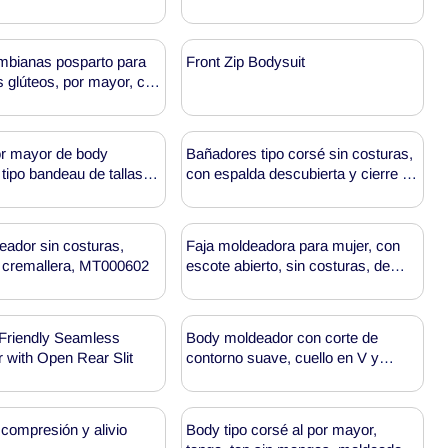
mbianas posparto para
Front Zip Bodysuit
s glúteos, por mayor, con
or debajo del pecho,
T000988
or mayor de body
Bañadores tipo corsé sin costuras,
tipo bandeau de tallas
con espalda descubierta y cierre de
T000453
cordones, al por mayor MT000582
ador sin costuras,
Faja moldeadora para mujer, con
 cremallera, MT000602
escote abierto, sin costuras, de
cintura alta y que realza los glúteos
MHW100028
Friendly Seamless
Body moldeador con corte de
with Open Rear Slit
contorno suave, cuello en V y
tanga, al por mayor, MT000455
compresión y alivio
Body tipo corsé al por mayor,