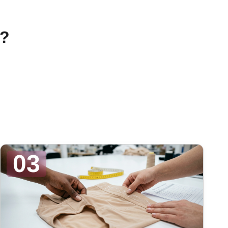
n?
03