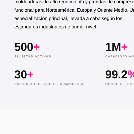
moldeadoras de alto rendimiento y prendas de compres
funcional para Norteamérica, Europa y Oriente Medio. 
especialización principal, llevada a cabo según los
estándares industriales de primer nivel.
500
+
1M
+
SILUETAS ACTIVAS
CAPACIDAD AN
NANBIN WORKER PICKING UP THE SHAPEWEA
30
+
99.2
PAÍSES A LOS QUE SE SUMINISTRA
ÍNDICE DE E