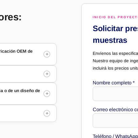
ores:
INICIO DEL PROYEC
Solicitar pr
muestras
bricación OEM de
Envíenos las especifica
+
Nuestro equipo de inge
incluirá los precios un
+
Nombre completo
*
ia o de un diseño de
+
Correo electrónico c
+
Teléfono / WhatsAp