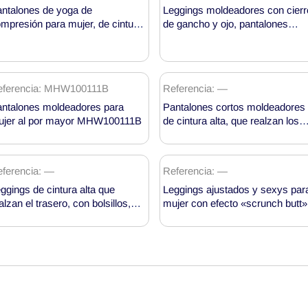
ntalones de yoga de
Leggings moldeadores con cierr
mpresión para mujer, de cintura
de gancho y ojo, pantalones
ta y con efecto moldeador, de
cortos de yoga para modelar la
jido transpirable MHW100241B
figura en verano MHW100254
eferencia: MHW100111B
Referencia: —
ntalones moldeadores para
Pantalones cortos moldeadores
jer al por mayor MHW100111B
de cintura alta, que realzan los
glúteos y estilizan los muslos
MH133588B
ferencia: —
Referencia: —
ggings de cintura alta que
Leggings ajustados y sexys par
alzan el trasero, con bolsillos,
mujer con efecto «scrunch butt»
odelo MH133597
corte de cintura alta MH133596