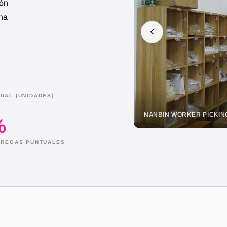
ión
Una
UAL (UNIDADES)
R FABRIC SAMPLE
NANBIN EMPLOYEES SE
%
NTREGAS PUNTUALES