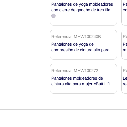
cortos
Pantalones de yoga moldeadores
Pa
con cierre de gancho de tres filas
co
de
MHW100253
al
yoga
te
Referencia: MHW100240B
R
Pantalones de yoga de
Pa
compresión de cintura alta para
mu
mujer, ideales para hacer ejercicio,
modelo MHW100240B
Referencia: MHW100272
Re
Pantalones moldeadores de
Le
cintura alta para mujer «Butt Lifter
re
Slimme» de marca propia
m
MHW100272