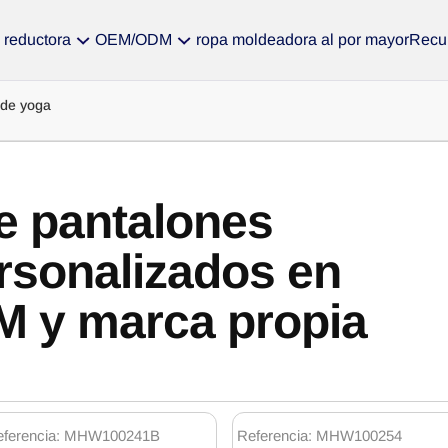
 reductora
OEM/ODM
ropa moldeadora al por mayor
Recu
 de yoga
e pantalones
rsonalizados en
 y marca propia
eferencia: MHW100241B
Referencia: MHW100254