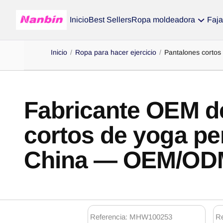
Inicio
Best Sellers
Ropa moldeadora
Faja
Inicio
/
Ropa para hacer ejercicio
/
Pantalones cortos
Fabricante OEM d
cortos de yoga pe
China — OEM/ODM
Productos:
Referencia: MHW100253
R
pantalones