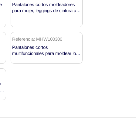
e
Pantalones cortos moldeadores
para mujer, leggings de cintura alta
hasta los muslos MH133589B
Referencia: MHW100300
Pantalones cortos
multifuncionales para moldear los
glúteos para mujer MHW100300
a
 y