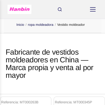
Inicio
/
ropa moldeadora
/
Vestido moldeador
Fabricante de vestidos
moldeadores en China —
Marca propia y venta al por
mayor
OR
Productos
de
Referencia: MT000263B
Referencia: MT000345P