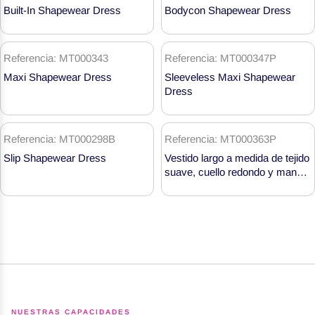
ropa
Built-In Shapewear Dress
Bodycon Shapewear Dress
moldeadora
Referencia: MT000343
Referencia: MT000347P
Maxi Shapewear Dress
Sleeveless Maxi Shapewear
Dress
Referencia: MT000298B
Referencia: MT000363P
Slip Shapewear Dress
Vestido largo a medida de tejido
suave, cuello redondo y manga
larga, MT000363P
NUESTRAS CAPACIDADES