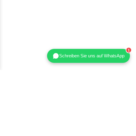
Schreiben Sie uns auf WhatsApp
Shenzhen Nanbin Technology Co., Ltd.
Die Shenzhen Nanbin Technology Co., Ltd. ist ein führender
Hersteller von Shapewear und Activewear im Private-Label-
Bereich und bietet OEM-/ODM-Lösungen aus einer Hand – vom