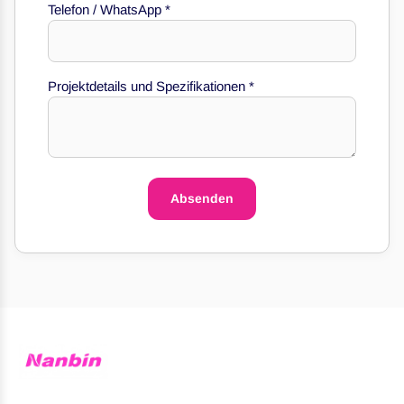
Telefon / WhatsApp
*
*
WhatsApp
*
Projektdetails und Spezifikationen
*
Absenden