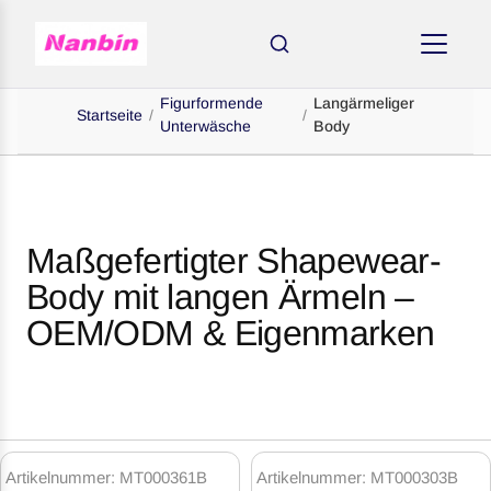
Figurformende
Langärmeliger
Startseite
/
/
Unterwäsche
Body
Maßgefertigter Shapewear-
Body mit langen Ärmeln –
OEM/ODM & Eigenmarken
Long
Sleeve
Artikelnummer: MT000361B
Artikelnummer: MT000303B