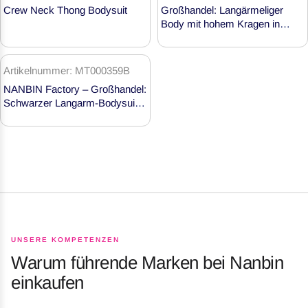
Bodysuit
Crew Neck Thong Bodysuit
Großhandel: Langärmeliger
Products
Body mit hohem Kragen in
Schwarz – MT000303B
Artikelnummer: MT000359B
NANBIN Factory – Großhandel:
Schwarzer Langarm-Bodysuit
mit quadratischem Ausschnitt
und String-Schluss MT000359B
UNSERE KOMPETENZEN
Warum führende Marken bei Nanbin
einkaufen