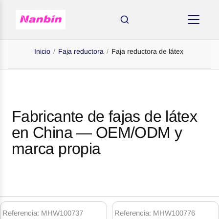
Inicio
/
Faja reductora
/
Faja reductora de látex
Fabricante de fajas de látex
en China — OEM/ODM y
marca propia
OR
Latex
Waist
Referencia: MHW100737
Referencia: MHW100776